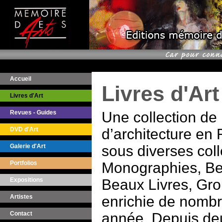
Accueil
Livres d'Art
Livres d'Art
Revues - Guides
Une collection de l
DVD d'Art
d’architecture en
Galerie d'Art
sous diverses col
Portfolios
Monographies, Beau
Expositions
Beaux Livres, Gr
Artistes
enrichie de nomb
Contact
année. Depuis deu