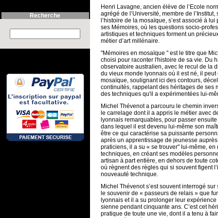
Henri Lavagne, ancien élève de l’Ecole nor
agrégé de l’Université, membre de l’Institut, 
Recherche
l’histoire de la mosaïque, s’est associé à lui
ses Mémoires, où les questions socio-profes
Search this site :
artistiques et techniques forment un précie
métier d’art millénaire.
"Mémoires en mosaïque " est le titre que Mi
choisi pour raconter l'histoire de sa vie. Du 
observatoire australien, avec le recul de la 
du vieux monde lyonnais où il est né, il peut
mosaïque, soulignant ici des contours, décel
continuités, rappelant des héritages de ses 
des techniques qu'il a expérimentées lui-
Michel Thévenot a parcouru le chemin inve
le carrelage dont il a appris le métier avec 
lyonnais remarquables, pour passer ensuite 
dans lequel il est devenu lui-même son maîtr
être ce qui caractérise sa puissante personnal
après un apprentissage de jeunesse auprès
praticiens, il a su « se trouver" lui-même, en
techniques, en créant ses modèles personne
artisan à part entière, en dehors de toute cote
où règnent des règles qui si souvent figent l’i
nouveauté technique.
Michel Thévenot s’est souvent interrogé sur s
le souvenir de « passeurs de relais » que fu
lyonnais et il a su prolonger leur expérience 
sienne pendant cinquante ans. C’est cet héri
pratique de toute une vie, dont il a tenu à fai