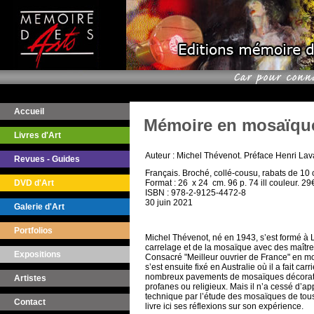
Accueil
Mémoire en mosaïqu
Livres d'Art
Auteur : Michel Thévenot. Préface Henri La
Revues - Guides
Français. Broché, collé-cousu, rabats de 10 
DVD d'Art
Format : 26 x 24 cm. 96 p. 74 ill couleur. 29
ISBN : 978-2-9125-4472-8
30 juin 2021
Galerie d'Art
Portfolios
Michel Thévenot, né en 1943, s’est formé à L
carrelage et de la mosaïque avec des maître
Expositions
Consacré "Meilleur ouvrier de France" en mo
s’est ensuite fixé en Australie où il a fait car
nombreux pavements de mosaïques décorati
Artistes
profanes ou religieux. Mais il n’a cessé d’ap
technique par l’étude des mosaïques de tous 
Contact
livre ici ses réflexions sur son expérience.