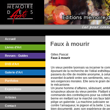
Accueil
Faux à mourir
Livres d'Art
Gilles Pascal
Revues - Guides
Faux à mourir
DVD d'Art
Un vieux peintre lyonnais va incarner le com
épuisant de la recherche de l’idéal esthétiqu
Galerie d'Art
passera du rôle de modèle anonyme, à celu
essentiel écartelé entre ses sentiments, ses 
Portfolios
ses exigences morales. Elle sera le grain de
le mécanisme.
Un jeune homme d’affaires, séduisant, ambit
Expositions
scrupuleux abuse du vieux peintre. Flattant son
commande des contrefaçons pour sa collectio
Artistes
berne en mettant sur le marché ces faux tabl
piège un galeriste. La machine judiciaire s
contre l’arnaqueur, le pigeon et la belle. L’au
Contact
bien documenté, avec son expérience de pei