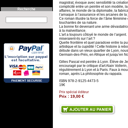
magistrat, évoque avec sensibilité la création 
complicité entre un peintre et son modèle, l
Recherche
affaires, le monde de la diplomatie, la fabric
l’arnaque à l’assurance et les arcanes de la 
Ce roman illustre la force de l’âme féminine 
Search this site :
touchantes de sa nature.
La bonne foi devenant une arme dévastatrice 
à la malveillance.
L’art a toujours côtoyé le monde de l’argent.
miseraient-ils sur l’art ?
Quelle frontière et quel paradoxe entre la p
artistique et la cupidité ! Cette histoire à r
débute dans un vieux quartier de Lyon, nous
Germain-des-Prés, en Afrique et jusqu’en N
Gilles Pascal est peintre à Lyon. Élève de J
encouragé par le critique d'art Alain Vollerin,
régulièrement à Lyon et à Paris. Faux à mou
roman, après La philosophie du rappala.
ISBN 978-2-9125-4473-5
19€
Prix spécial éditeur
Prix :
19,00 €