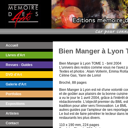
Accueil
Bien Manger à Lyon
Livres d'Art
Bien Manger à Lyon TOME 1 - bml 2004
Revues - Guides
L'univers des restos comme vous ne l'avez j
Textes et photos : Alain Vollerin, Emma Rol
DVD d'Art
Céline Gas, Yann de Loriol
Broché, 88 pages
Galerie d'Art
Bien Manger à Lyon est né d'une volonté 
et de goûter aux plaisirs de la bonne cuisin
Portfolios
a vu le jour le 1 avril 2004, grâce à l'intérêt 
rédactionnelle. L'objectif premier du BML est 
Expositions
tradition pour aller vers l'innovation. Le BML
autres guides par l'ampleur de ses reporta
Artistes
Le but est de faire pénétrer le lecteur dans 
restaurants les plus divers.
Contact
110 x 190 mm, 224 pages