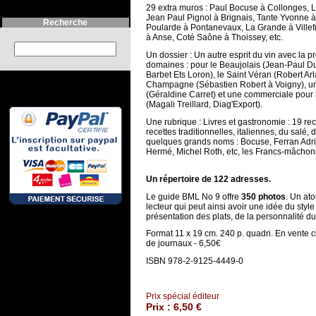
29 extra muros : Paul Bocuse à Collonges, L
Jean Paul Pignol à Brignais, Tante Yvonne à
Recherche
Poularde à Pontanevaux, La Grande à Villef
à Anse, Coté Saône à Thoissey, etc.
Search this site :
Un dossier : Un autre esprit du vin avec la p
domaines : pour le Beaujolais (Jean-Paul Du
Barbet Ets Loron), le Saint Véran (Robert Arl
Champagne (Sébastien Robert à Voigny), u
(Géraldine Carret) et une commerciale pour l
(Magali Treillard, Diag'Export).
Une rubrique : Livres et gastronomie : 19 re
recettes traditionnelles, italiennes, du salé, 
quelques grands noms : Bocuse, Ferran Adria
Hermé, Michel Roth, etc, les Francs-mâchons
Un répertoire de 122 adresses.
Le guide BML No 9 offre
350 photos
. Un ato
lecteur qui peut ainsi avoir une idée du style
présentation des plats, de la personnalité du 
Format 11 x 19 cm. 240 p. quadri. En vente
de journaux - 6,50€
ISBN 978-2-9125-4449-0
Prix spécial éditeur
Prix :
6,50 €