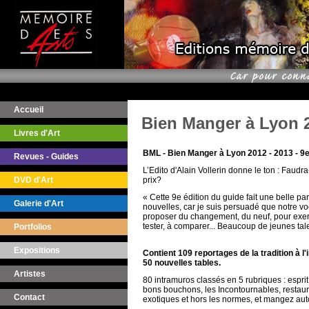
Accueil
Bien Manger à Lyon 20
Livres d'Art
BML - Bien Manger à Lyon 2012 - 2013 - 9e
Revues - Guides
L’Edito d'Alain Vollerin donne le ton : Faudra
DVD d'Art
prix?
« Cette 9e édition du guide fait une belle pa
Galerie d'Art
nouvelles, car je suis persuadé que notre vo
proposer du changement, du neuf, pour exerc
tester, à comparer... Beaucoup de jeunes tale
Portfolios
Expositions
Contient 109 reportages de la tradition à l'
50 nouvelles tables.
Artistes
80 intramuros classés en 5 rubriques : espri
bons bouchons, les Incontournables, restaura
Contact
exotiques et hors les normes, et mangez aut