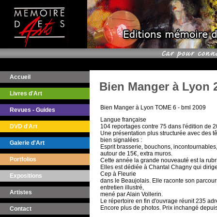
Accueil
Bien Manger à Lyon 
Livres d'Art
Bien Manger à Lyon TOME 6 - bml 2009
Revues - Guides
Langue française
DVD d'Art
104 reportages contre 75 dans l'édition de 
Une présentation plus structurée avec des t
bien signalées :
Galerie d'Art
Esprit brasserie, bouchons, incontournables, 
autour de 15€, extra muros.
Portfolios
Cette année la grande nouveauté est la rubri
Elles est dédiée à Chantal Chagny qui dirige
Cep à Fleurie
Expositions
dans le Beaujolais. Elle raconte son parcou
entretien illustré,
Artistes
mené par Alain Vollerin.
Le répertoire en fin d'ouvrage réunit 235 ad
Encore plus de photos. Prix inchangé depui
Contact