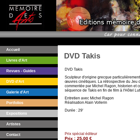
Accueil
DVD Takis
Livres d'Art
DVD Takis
Revues - Guides
Sculpteur d'origine grecque particulièremen
DVD d'Art
œuvres cinétiques. La rétrospective du Jeu
commentée par Michel Ragon, historien et cri
séquence de Takis en fin de film à l'Hôtel Lute
Galerie d'Art
Entretien avec Michel Ragon
Réalisation Alain Vollerin
Portfolios
Durée : 29'
Expositions
Artistes
Prix spécial éditeur
Contact
Prix :
25,00 €