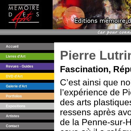
Accueil
Pierre Lutri
Livres d'Art
Revues - Guides
Fascination, Rép
DVD d'Art
C’est ainsi que no
Galerie d'Art
l’expérience de Pi
Portfolios
des arts plastiques
Expositions
ressens après avo
Artistes
de la Penne-sur-
Contact