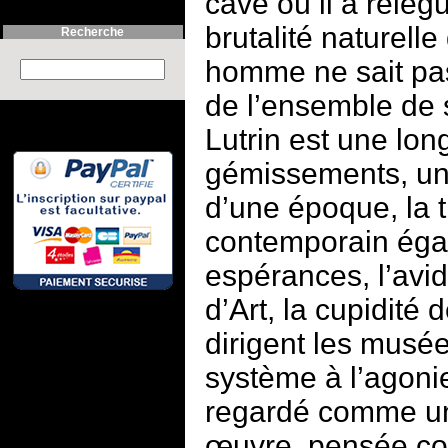
cave où il a relég
brutalité naturell
Recherche
homme ne sait pas
Search this site :
de l’ensemble de 
Lutrin est une lon
gémissements, un c
d’une époque, la tr
contemporain éga
espérances, l’avid
d’Art, la cupidité 
dirigent les musées
système à l’agonie.
regardé comme un 
œuvre, pensée com