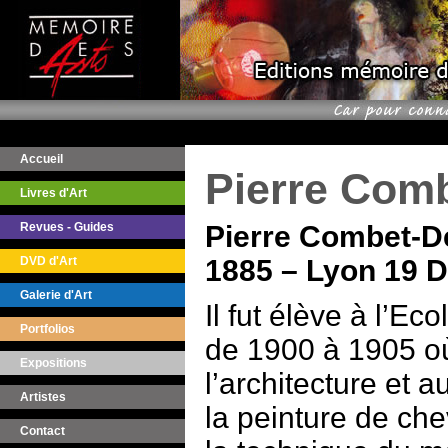
Accueil
Pierre Com
Livres d'Art
Revues - Guides
Pierre Combet-D
DVD d'Art
1885 – Lyon 19 
Galerie d'Art
Il fut élève à l’E
Portfolios
de 1900 à 1905 où 
Expositions
l’architecture et a
Artistes
la peinture de che
Contact