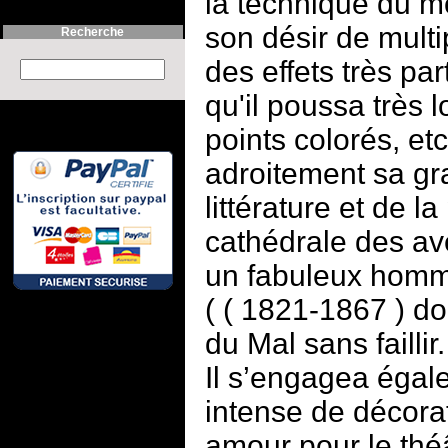
la technique du m
son désir de multip
Recherche
des effets très par
Search this site :
qu'il poussa très l
points colorés, etc. 
adroitement sa gr
littérature et de la
cathédrale des av
un fabuleux homm
( ( 1821-1867 ) don
du Mal sans faillir.
Il s’engagea égal
intense de décorat
amour pour le théâ