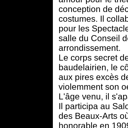
conception de déco
costumes. Il colla
pour les Spectacles
salle du Conseil d
arrondissement.
Le corps secret d
baudelairien, le c
aux pires excès d
violemment son o
L'âge venu, il s'ap
Il participa au Sa
des Beaux-Arts où
honorable en 1909