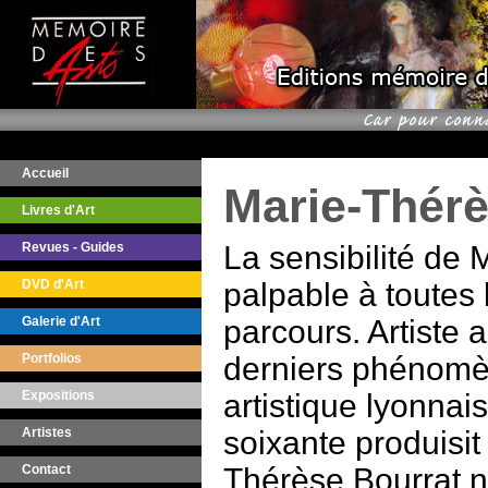
Accueil
Marie-Thérè
Livres d'Art
Revues - Guides
La sensibilité de 
DVD d'Art
palpable à toutes
Galerie d'Art
parcours. Artiste 
Portfolios
derniers phénomèn
Expositions
artistique lyonna
Artistes
soixante produisit
Contact
Thérèse Bourrat n