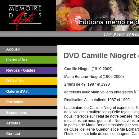
Accueil
DVD Camille Niogret 
Livres d'Art
Camille Niogret (1910-2009)
Revues - Guides
Marie Bertone-Niogret (1909-2000)
DVD d'Art
2 films de 49’ 1987 et 1990
Galerie d'Art
entretiens avec Alain Vollerin enregistrés à T
Réalisation Alain Vollerin 1987 et 1990
Portfolios
La peinture de Camille Niogret exprime le 
de la vie de la matière lorsqu’elle rejoint l’e
Expositions
nous interroge sur l’état de notre pensée, f
mutations qui nous guettent... Nous avons ré
Artistes
la poésie de Marie Bertone inspirée par ses 
de Cuze, de René Guénon et de Me Eckhart,
l’huile et or sur toile de son compagnon Cami
Contact