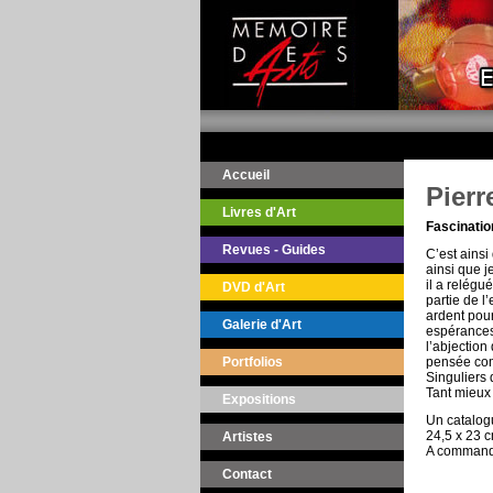
Accueil
Pierr
Livres d'Art
Fascinatio
Revues - Guides
C’est ainsi
ainsi que 
il a relégu
DVD d'Art
partie de l
ardent pour
Galerie d'Art
espérances,
l’abjection
Portfolios
pensée comm
Singuliers 
Tant mieux 
Expositions
Un catalogu
24,5 x 23 
Artistes
A commande
Contact