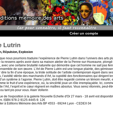
Créer un compte
e Lutrin
n, Répulsion, Explosion
 que nous pourrions traduire l’expérience de Pierre Lutrin dans l’univers des arts pl
je la ressens après avoir dans sa maison atelier de la Penne-sur-Huveaune, plongé
é, avec une certaine brutalité naturelle qui démontre que cet homme ne sait pas fei
’ensemble de son œuvre. L’Art de Pierre Lutrin est une longue plainte, des gémisse
 dire la fin d’une époque, la triste solitude de l’artiste contemporain égaré dans se
 l’avidité stérile des marchands d’Art, la cupidité des fonctionnaires qui dirigent l
 d’un système à l’agonie. Pierre Lutrin, doit être regardé comme un témoin meurtri, 
e le fruit d’une expérience, où, la sincérité joue un rôle irremplaçable. Ici, comm
de l’Art, l’esprit et le cœur règnent en maîtres absolus. Vous serez étonnés, peut-ê
ou tant pis pour vous. Alain Vollerin
e de l'exposition à la galerie Nouvelle Echelle d'Or 27 mars - 18 avril est disponibl
cm. ISBN 978-2-9125-4445-9. 12€
r à Editions Mémoire des Arts BP 4553 - 69244 Lyon - CEDEX 04