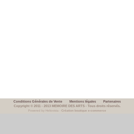
Conditions Générales de Vente
Mentions légales
Partenaires
Copyright © 2011 - 2013 MEMOIRE DES ARTS - Tous droits réservés.
Powered by Heliovista -
Création boutique e-commerce