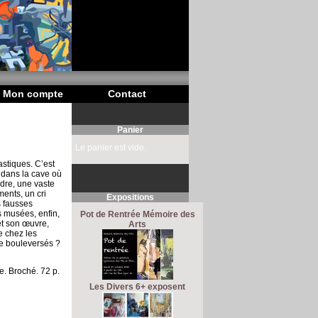
Mon compte
Contact
Panier
Le panier est vide.
astiques. C’est
 dans la cave où
ndre, une vaste
ments, un cri
Expositions
s fausses
es musées, enfin,
Pot de Rentrée Mémoire des
et son œuvre,
Arts
e chez les
tre bouleversés ?
e. Broché. 72 p.
Les Divers 6+ exposent